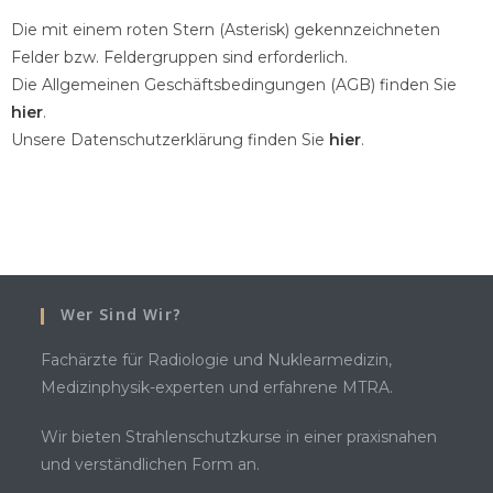
i
n
t
t
u
Die mit einem roten Stern (Asterisk) gekennzeichneten
z
m
Felder bzw. Feldergruppen sind erforderlich.
a
m
Die Allgemeinen Geschäftsbedingungen (AGB) finden Sie
h
e
l
hier
.
r
Unsere Datenschutzerklärung finden Sie
hier
.
Wer Sind Wir?
Fachärzte für Radiologie und Nuklearmedizin,
Medizinphysik-experten und erfahrene MTRA.
Wir bieten Strahlenschutzkurse in einer praxisnahen
und verständlichen Form an.