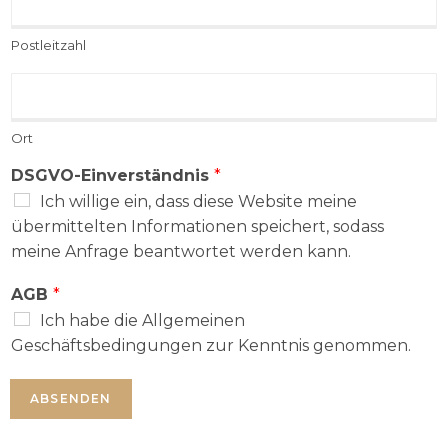
e
n
c
g
Postleitzahl
h
s
n
a
R
u
d
e
n
r
c
g
e
Ort
h
s
s
n
a
s
DSGVO-Einverständnis
*
u
d
e
n
Ich willige ein, dass diese Website meine
r
:
g
übermittelten Informationen speichert, sodass
e
S
s
s
meine Anfrage beantwortet werden kann.
t
a
s
r
d
e
AGB
*
a
r
:
ß
Ich habe die Allgemeinen
e
P
e
s
Geschäftsbedingungen zur Kenntnis genommen.
o
,
s
s
H
e
t
a
ABSENDEN
:
l
u
O
e
s
r