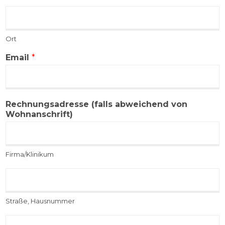
l
O
e
r
i
t
t
Ort
*
z
a
Email
*
h
l
*
Rechnungsadresse (falls abweichend von
Wohnanschrift)
Firma/Klinikum
R
e
c
Straße, Hausnummer
h
n
R
u