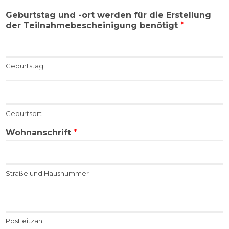
Geburtstag und -ort werden für die Erstellung
der Teilnahmebescheinigung benötigt
*
Geburtstag
G
e
b
Geburtsort
u
r
Wohnanschrift
*
t
s
o
r
Straße und Hausnummer
t
*
P
o
s
Postleitzahl
t